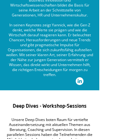
Business Innovation und
Wirtschaftswissenschaften bildet die Basis für
seine Arbeit an der Schnittstelle von
Generationen, HR und Unternehmenskultur.
In seinen Keynotes zeigt Yannick, wie die Gen Z
denkt, welche Werte sie prägen und wie die
Wirtschaft darauf reagieren kann. Er beleuchtet
Chancen, Herausforderungen und neue Trends
und gibt pragmatische Impulse für
Organisationen, die sich zukunftsfähig aufstellen
wollen. Mit seiner klaren Art, seiner Erfahrung und
der Nähe zur jungen Generation vermittelt er
Wissen, das direkt wirkt und Unternehmen hilft,
die richtigen Entscheidungen für morgen zu
treffen.
Deep Dives - Workshop-Sessions
Unsere Deep Dives boten Raum für vertiefte
Auseinandersetzung mit aktuellen Themen aus
Beratung, Coaching und Supervision. In diesen
parallelen Sessions haben die Teilnehmenden die