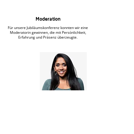
Moderation
Für unsere Jubiläumskonferenz konnten wir eine
Moderatorin gewinnen, die mit Persönlichkeit,
Erfahrung und Präsenz überzeugte.
Tama James
Tama James gehört zu den bekannten
Stimmen und Gesichtern der Schweizer
Medienlandschaft und ist seit vielen Jahren in
TV, Radio und Onlineformaten präsent.
Aktuell moderiert sie die SRF-
Gesundheitssendung PULS. Zuvor war sie auf