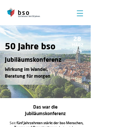
28
50 Jahre bso
MÄRZ
2026
Jubiläumskonferenz
Wirkung im Wandel,
Beratung für morgen
Das war die
Jubiläumskonferenz
Seit
fünf Jahrzehnten
stärkt der bso Menschen,